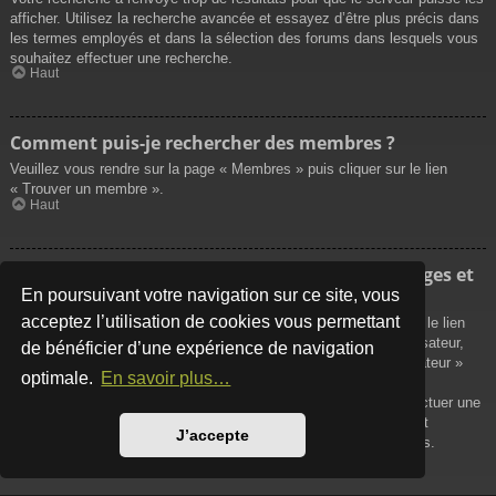
afficher. Utilisez la recherche avancée et essayez d’être plus précis dans
les termes employés et dans la sélection des forums dans lesquels vous
souhaitez effectuer une recherche.
Haut
Comment puis-je rechercher des membres ?
Veuillez vous rendre sur la page « Membres » puis cliquer sur le lien
« Trouver un membre ».
Haut
Comment puis-je retrouver mes propres messages et
sujets ?
En poursuivant votre navigation sur ce site, vous
acceptez l’utilisation de cookies vous permettant
Vos propres messages peuvent être affichés soit en cliquant sur le lien
« Afficher vos messages » dans le panneau de contrôle de l’utilisateur,
de bénéficier d’une expérience de navigation
soit en cliquant sur le lien « Rechercher les messages de l’utilisateur »
optimale.
En savoir plus…
sur la page de votre propre profil ou soit en cliquant sur le menu
« Raccourcis » situé sur la partie supérieure du forum. Pour effectuer une
recherche de vos propres sujets, utilisez la recherche avancée et
J’accepte
remplissez convenablement les options qui vous sont disponibles.
Haut