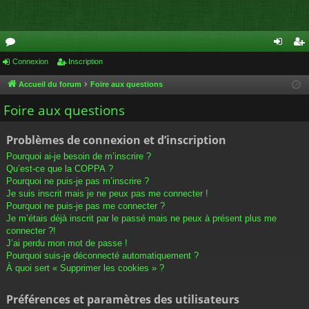
or
Connexion
Inscription
on
ns
u
ne
cri
Accueil du forum
Foire aux questions
m
xi
pti
Foire aux questions
s
on
on
Problèmes de connexion et d’inscription
Pourquoi ai-je besoin de m’inscrire ?
Qu’est-ce que la COPPA ?
Pourquoi ne puis-je pas m’inscrire ?
Je suis inscrit mais je ne peux pas me connecter !
Pourquoi ne puis-je pas me connecter ?
Je m’étais déjà inscrit par le passé mais ne peux à présent plus me
connecter ?!
J’ai perdu mon mot de passe !
Pourquoi suis-je déconnecté automatiquement ?
À quoi sert « Supprimer les cookies » ?
Préférences et paramètres des utilisateurs