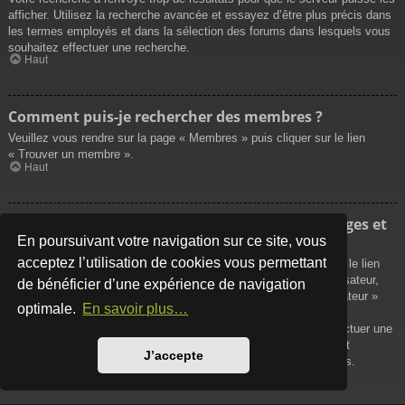
afficher. Utilisez la recherche avancée et essayez d’être plus précis dans
les termes employés et dans la sélection des forums dans lesquels vous
souhaitez effectuer une recherche.
Haut
Comment puis-je rechercher des membres ?
Veuillez vous rendre sur la page « Membres » puis cliquer sur le lien
« Trouver un membre ».
Haut
Comment puis-je retrouver mes propres messages et
sujets ?
En poursuivant votre navigation sur ce site, vous
acceptez l’utilisation de cookies vous permettant
Vos propres messages peuvent être affichés soit en cliquant sur le lien
« Afficher vos messages » dans le panneau de contrôle de l’utilisateur,
de bénéficier d’une expérience de navigation
soit en cliquant sur le lien « Rechercher les messages de l’utilisateur »
optimale.
En savoir plus…
sur la page de votre propre profil ou soit en cliquant sur le menu
« Raccourcis » situé sur la partie supérieure du forum. Pour effectuer une
recherche de vos propres sujets, utilisez la recherche avancée et
J’accepte
remplissez convenablement les options qui vous sont disponibles.
Haut