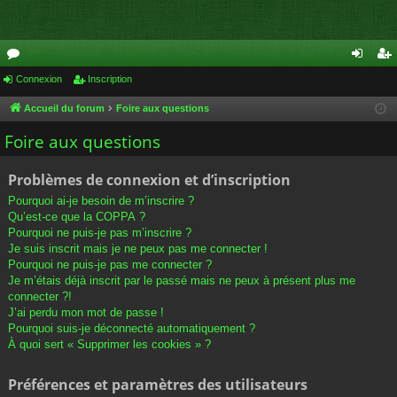
or
Connexion
Inscription
on
ns
u
ne
cri
Accueil du forum
Foire aux questions
m
xi
pti
Foire aux questions
s
on
on
Problèmes de connexion et d’inscription
Pourquoi ai-je besoin de m’inscrire ?
Qu’est-ce que la COPPA ?
Pourquoi ne puis-je pas m’inscrire ?
Je suis inscrit mais je ne peux pas me connecter !
Pourquoi ne puis-je pas me connecter ?
Je m’étais déjà inscrit par le passé mais ne peux à présent plus me
connecter ?!
J’ai perdu mon mot de passe !
Pourquoi suis-je déconnecté automatiquement ?
À quoi sert « Supprimer les cookies » ?
Préférences et paramètres des utilisateurs