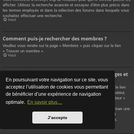
afficher. Utilisez la recherche avancée et essayez d’être plus précis dans
les termes employés et dans la sélection des forums dans lesquels vous
souhaitez effectuer une recherche.
Haut
Comment puis-je rechercher des membres ?
Veuillez vous rendre sur la page « Membres » puis cliquer sur le lien
« Trouver un membre ».
Haut
Comment puis-je retrouver mes propres messages et
sujets ?
En poursuivant votre navigation sur ce site, vous
acceptez l’utilisation de cookies vous permettant
Vos propres messages peuvent être affichés soit en cliquant sur le lien
« Afficher vos messages » dans le panneau de contrôle de l’utilisateur,
de bénéficier d’une expérience de navigation
soit en cliquant sur le lien « Rechercher les messages de l’utilisateur »
optimale.
En savoir plus…
sur la page de votre propre profil ou soit en cliquant sur le menu
« Raccourcis » situé sur la partie supérieure du forum. Pour effectuer une
recherche de vos propres sujets, utilisez la recherche avancée et
J’accepte
remplissez convenablement les options qui vous sont disponibles.
Haut