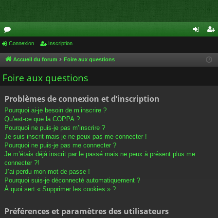
or
Connexion
Inscription
on
ns
u
ne
cri
Accueil du forum
Foire aux questions
m
xi
pti
Foire aux questions
s
on
on
Problèmes de connexion et d’inscription
Pourquoi ai-je besoin de m’inscrire ?
Qu’est-ce que la COPPA ?
Pourquoi ne puis-je pas m’inscrire ?
Je suis inscrit mais je ne peux pas me connecter !
Pourquoi ne puis-je pas me connecter ?
Je m’étais déjà inscrit par le passé mais ne peux à présent plus me
connecter ?!
J’ai perdu mon mot de passe !
Pourquoi suis-je déconnecté automatiquement ?
À quoi sert « Supprimer les cookies » ?
Préférences et paramètres des utilisateurs