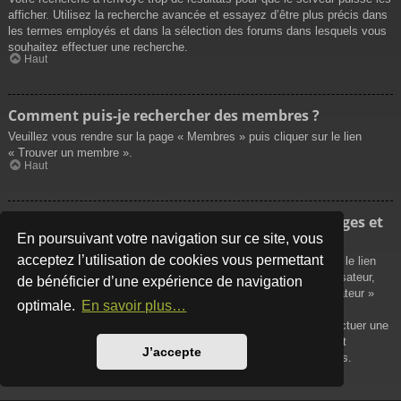
afficher. Utilisez la recherche avancée et essayez d’être plus précis dans
les termes employés et dans la sélection des forums dans lesquels vous
souhaitez effectuer une recherche.
Haut
Comment puis-je rechercher des membres ?
Veuillez vous rendre sur la page « Membres » puis cliquer sur le lien
« Trouver un membre ».
Haut
Comment puis-je retrouver mes propres messages et
sujets ?
En poursuivant votre navigation sur ce site, vous
acceptez l’utilisation de cookies vous permettant
Vos propres messages peuvent être affichés soit en cliquant sur le lien
« Afficher vos messages » dans le panneau de contrôle de l’utilisateur,
de bénéficier d’une expérience de navigation
soit en cliquant sur le lien « Rechercher les messages de l’utilisateur »
optimale.
En savoir plus…
sur la page de votre propre profil ou soit en cliquant sur le menu
« Raccourcis » situé sur la partie supérieure du forum. Pour effectuer une
recherche de vos propres sujets, utilisez la recherche avancée et
J’accepte
remplissez convenablement les options qui vous sont disponibles.
Haut