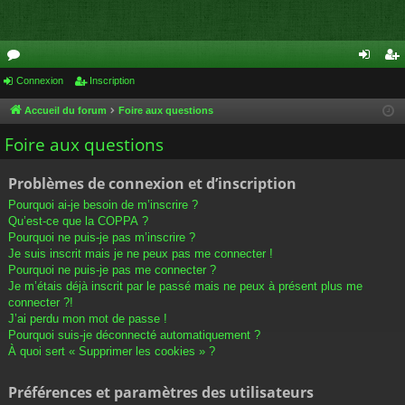
or
Connexion
Inscription
on
ns
u
ne
cri
Accueil du forum
Foire aux questions
m
xi
pti
Foire aux questions
s
on
on
Problèmes de connexion et d’inscription
Pourquoi ai-je besoin de m’inscrire ?
Qu’est-ce que la COPPA ?
Pourquoi ne puis-je pas m’inscrire ?
Je suis inscrit mais je ne peux pas me connecter !
Pourquoi ne puis-je pas me connecter ?
Je m’étais déjà inscrit par le passé mais ne peux à présent plus me
connecter ?!
J’ai perdu mon mot de passe !
Pourquoi suis-je déconnecté automatiquement ?
À quoi sert « Supprimer les cookies » ?
Préférences et paramètres des utilisateurs