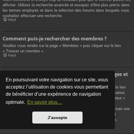
afficher. Utilisez la recherche avancée et essayez d’être plus précis dans
les termes employés et dans la sélection des forums dans lesquels vous
souhaitez effectuer une recherche.
Haut
Comment puis-je rechercher des membres ?
Veuillez vous rendre sur la page « Membres » puis cliquer sur le lien
« Trouver un membre ».
Haut
Comment puis-je retrouver mes propres messages et
sujets ?
En poursuivant votre navigation sur ce site, vous
acceptez l’utilisation de cookies vous permettant
Vos propres messages peuvent être affichés soit en cliquant sur le lien
« Afficher vos messages » dans le panneau de contrôle de l’utilisateur,
de bénéficier d’une expérience de navigation
soit en cliquant sur le lien « Rechercher les messages de l’utilisateur »
optimale.
En savoir plus…
sur la page de votre propre profil ou soit en cliquant sur le menu
« Raccourcis » situé sur la partie supérieure du forum. Pour effectuer une
recherche de vos propres sujets, utilisez la recherche avancée et
J’accepte
remplissez convenablement les options qui vous sont disponibles.
Haut