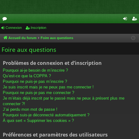
or
Connexion
Inscription
on
ns
u
ne
cri
Accueil du forum
Foire aux questions
m
xi
pti
Foire aux questions
s
on
on
Problèmes de connexion et d’inscription
Pourquoi ai-je besoin de m’inscrire ?
Qu’est-ce que la COPPA ?
Pourquoi ne puis-je pas m’inscrire ?
Je suis inscrit mais je ne peux pas me connecter !
Pourquoi ne puis-je pas me connecter ?
Je m’étais déjà inscrit par le passé mais ne peux à présent plus me
connecter ?!
J’ai perdu mon mot de passe !
Pourquoi suis-je déconnecté automatiquement ?
À quoi sert « Supprimer les cookies » ?
Préférences et paramètres des utilisateurs