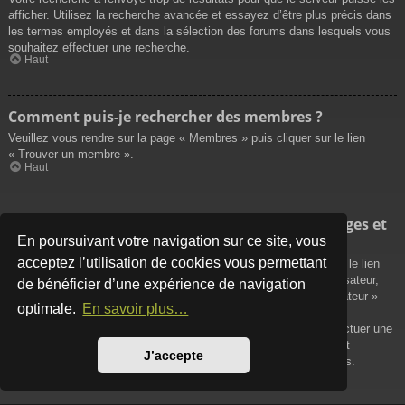
afficher. Utilisez la recherche avancée et essayez d’être plus précis dans
les termes employés et dans la sélection des forums dans lesquels vous
souhaitez effectuer une recherche.
Haut
Comment puis-je rechercher des membres ?
Veuillez vous rendre sur la page « Membres » puis cliquer sur le lien
« Trouver un membre ».
Haut
Comment puis-je retrouver mes propres messages et
sujets ?
En poursuivant votre navigation sur ce site, vous
acceptez l’utilisation de cookies vous permettant
Vos propres messages peuvent être affichés soit en cliquant sur le lien
« Afficher vos messages » dans le panneau de contrôle de l’utilisateur,
de bénéficier d’une expérience de navigation
soit en cliquant sur le lien « Rechercher les messages de l’utilisateur »
optimale.
En savoir plus…
sur la page de votre propre profil ou soit en cliquant sur le menu
« Raccourcis » situé sur la partie supérieure du forum. Pour effectuer une
recherche de vos propres sujets, utilisez la recherche avancée et
J’accepte
remplissez convenablement les options qui vous sont disponibles.
Haut