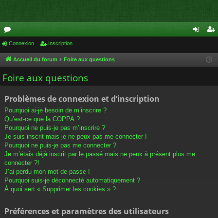
or
Connexion
Inscription
on
ns
u
ne
cri
Accueil du forum
Foire aux questions
m
xi
pti
Foire aux questions
s
on
on
Problèmes de connexion et d’inscription
Pourquoi ai-je besoin de m’inscrire ?
Qu’est-ce que la COPPA ?
Pourquoi ne puis-je pas m’inscrire ?
Je suis inscrit mais je ne peux pas me connecter !
Pourquoi ne puis-je pas me connecter ?
Je m’étais déjà inscrit par le passé mais ne peux à présent plus me
connecter ?!
J’ai perdu mon mot de passe !
Pourquoi suis-je déconnecté automatiquement ?
À quoi sert « Supprimer les cookies » ?
Préférences et paramètres des utilisateurs