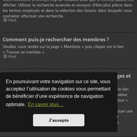
afficher. Utilisez la recherche avancée et essayez d’être plus précis dans
les termes employés et dans la sélection des forums dans lesquels vous
souhaitez effectuer une recherche.
Haut
Comment puis-je rechercher des membres ?
Veuillez vous rendre sur la page « Membres » puis cliquer sur le lien
« Trouver un membre ».
Haut
Comment puis-je retrouver mes propres messages et
sujets ?
En poursuivant votre navigation sur ce site, vous
acceptez l’utilisation de cookies vous permettant
Vos propres messages peuvent être affichés soit en cliquant sur le lien
« Afficher vos messages » dans le panneau de contrôle de l’utilisateur,
de bénéficier d’une expérience de navigation
soit en cliquant sur le lien « Rechercher les messages de l’utilisateur »
optimale.
En savoir plus…
sur la page de votre propre profil ou soit en cliquant sur le menu
« Raccourcis » situé sur la partie supérieure du forum. Pour effectuer une
recherche de vos propres sujets, utilisez la recherche avancée et
J’accepte
remplissez convenablement les options qui vous sont disponibles.
Haut