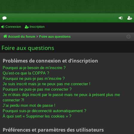
or
Connexion
Inscription
on
ns
u
ne
cri
Accueil du forum
Foire aux questions
m
xi
pti
Foire aux questions
s
on
on
Problèmes de connexion et d’inscription
Pourquoi ai-je besoin de m’inscrire ?
Qu’est-ce que la COPPA ?
Pourquoi ne puis-je pas m’inscrire ?
Je suis inscrit mais je ne peux pas me connecter !
Pourquoi ne puis-je pas me connecter ?
Je m’étais déjà inscrit par le passé mais ne peux à présent plus me
connecter ?!
J’ai perdu mon mot de passe !
Pourquoi suis-je déconnecté automatiquement ?
À quoi sert « Supprimer les cookies » ?
Préférences et paramètres des utilisateurs