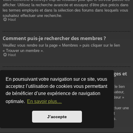
afficher. Utilisez la recherche avancée et essayez d’être plus précis dans
les termes employés et dans la sélection des forums dans lesquels vous
souhaitez effectuer une recherche.
Haut
Comment puis-je rechercher des membres ?
Veuillez vous rendre sur la page « Membres » puis cliquer sur le lien
« Trouver un membre ».
Haut
Comment puis-je retrouver mes propres messages et
sujets ?
En poursuivant votre navigation sur ce site, vous
acceptez l’utilisation de cookies vous permettant
Vos propres messages peuvent être affichés soit en cliquant sur le lien
« Afficher vos messages » dans le panneau de contrôle de l’utilisateur,
de bénéficier d’une expérience de navigation
soit en cliquant sur le lien « Rechercher les messages de l’utilisateur »
optimale.
En savoir plus…
sur la page de votre propre profil ou soit en cliquant sur le menu
« Raccourcis » situé sur la partie supérieure du forum. Pour effectuer une
recherche de vos propres sujets, utilisez la recherche avancée et
J’accepte
remplissez convenablement les options qui vous sont disponibles.
Haut