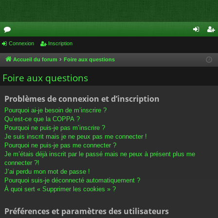
or
Connexion
Inscription
on
ns
u
ne
cri
Accueil du forum
Foire aux questions
m
xi
pti
Foire aux questions
s
on
on
Problèmes de connexion et d’inscription
Pourquoi ai-je besoin de m’inscrire ?
Qu’est-ce que la COPPA ?
Pourquoi ne puis-je pas m’inscrire ?
Je suis inscrit mais je ne peux pas me connecter !
Pourquoi ne puis-je pas me connecter ?
Je m’étais déjà inscrit par le passé mais ne peux à présent plus me
connecter ?!
J’ai perdu mon mot de passe !
Pourquoi suis-je déconnecté automatiquement ?
À quoi sert « Supprimer les cookies » ?
Préférences et paramètres des utilisateurs