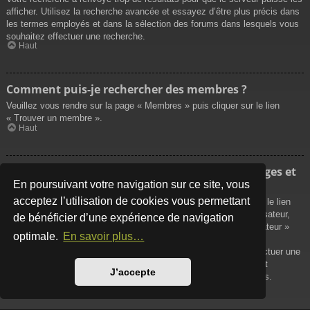
afficher. Utilisez la recherche avancée et essayez d’être plus précis dans
les termes employés et dans la sélection des forums dans lesquels vous
souhaitez effectuer une recherche.
Haut
Comment puis-je rechercher des membres ?
Veuillez vous rendre sur la page « Membres » puis cliquer sur le lien
« Trouver un membre ».
Haut
Comment puis-je retrouver mes propres messages et
sujets ?
En poursuivant votre navigation sur ce site, vous
acceptez l’utilisation de cookies vous permettant
Vos propres messages peuvent être affichés soit en cliquant sur le lien
« Afficher vos messages » dans le panneau de contrôle de l’utilisateur,
de bénéficier d’une expérience de navigation
soit en cliquant sur le lien « Rechercher les messages de l’utilisateur »
optimale.
En savoir plus…
sur la page de votre propre profil ou soit en cliquant sur le menu
« Raccourcis » situé sur la partie supérieure du forum. Pour effectuer une
recherche de vos propres sujets, utilisez la recherche avancée et
J’accepte
remplissez convenablement les options qui vous sont disponibles.
Haut