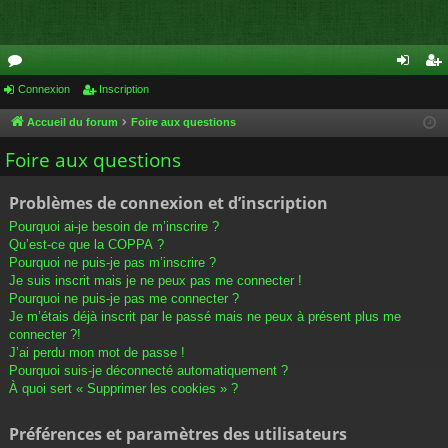
or
Connexion
Inscription
on
ns
u
ne
cri
Accueil du forum
Foire aux questions
m
xi
pti
Foire aux questions
s
on
on
Problèmes de connexion et d’inscription
Pourquoi ai-je besoin de m’inscrire ?
Qu’est-ce que la COPPA ?
Pourquoi ne puis-je pas m’inscrire ?
Je suis inscrit mais je ne peux pas me connecter !
Pourquoi ne puis-je pas me connecter ?
Je m’étais déjà inscrit par le passé mais ne peux à présent plus me
connecter ?!
J’ai perdu mon mot de passe !
Pourquoi suis-je déconnecté automatiquement ?
À quoi sert « Supprimer les cookies » ?
Préférences et paramètres des utilisateurs