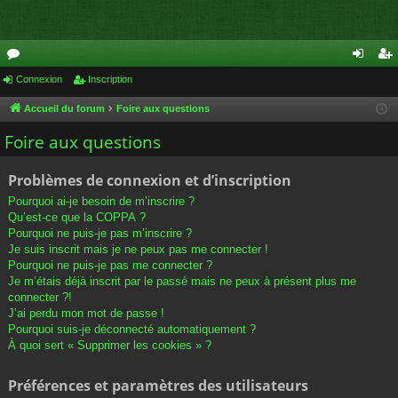
or
Connexion
Inscription
on
ns
u
ne
cri
Accueil du forum
Foire aux questions
m
xi
pti
Foire aux questions
s
on
on
Problèmes de connexion et d’inscription
Pourquoi ai-je besoin de m’inscrire ?
Qu’est-ce que la COPPA ?
Pourquoi ne puis-je pas m’inscrire ?
Je suis inscrit mais je ne peux pas me connecter !
Pourquoi ne puis-je pas me connecter ?
Je m’étais déjà inscrit par le passé mais ne peux à présent plus me
connecter ?!
J’ai perdu mon mot de passe !
Pourquoi suis-je déconnecté automatiquement ?
À quoi sert « Supprimer les cookies » ?
Préférences et paramètres des utilisateurs