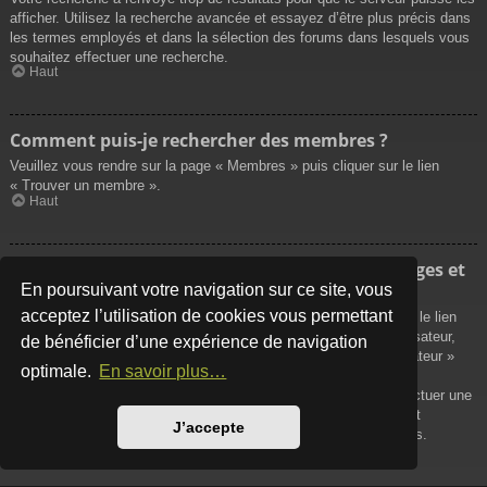
afficher. Utilisez la recherche avancée et essayez d’être plus précis dans
les termes employés et dans la sélection des forums dans lesquels vous
souhaitez effectuer une recherche.
Haut
Comment puis-je rechercher des membres ?
Veuillez vous rendre sur la page « Membres » puis cliquer sur le lien
« Trouver un membre ».
Haut
Comment puis-je retrouver mes propres messages et
sujets ?
En poursuivant votre navigation sur ce site, vous
acceptez l’utilisation de cookies vous permettant
Vos propres messages peuvent être affichés soit en cliquant sur le lien
« Afficher vos messages » dans le panneau de contrôle de l’utilisateur,
de bénéficier d’une expérience de navigation
soit en cliquant sur le lien « Rechercher les messages de l’utilisateur »
optimale.
En savoir plus…
sur la page de votre propre profil ou soit en cliquant sur le menu
« Raccourcis » situé sur la partie supérieure du forum. Pour effectuer une
recherche de vos propres sujets, utilisez la recherche avancée et
J’accepte
remplissez convenablement les options qui vous sont disponibles.
Haut