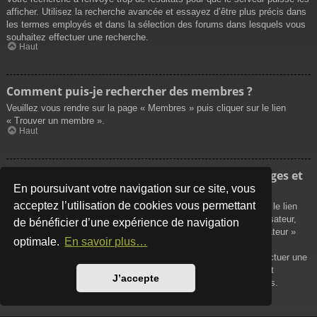
afficher. Utilisez la recherche avancée et essayez d’être plus précis dans
les termes employés et dans la sélection des forums dans lesquels vous
souhaitez effectuer une recherche.
Haut
Comment puis-je rechercher des membres ?
Veuillez vous rendre sur la page « Membres » puis cliquer sur le lien
« Trouver un membre ».
Haut
Comment puis-je retrouver mes propres messages et
sujets ?
En poursuivant votre navigation sur ce site, vous
acceptez l’utilisation de cookies vous permettant
Vos propres messages peuvent être affichés soit en cliquant sur le lien
« Afficher vos messages » dans le panneau de contrôle de l’utilisateur,
de bénéficier d’une expérience de navigation
soit en cliquant sur le lien « Rechercher les messages de l’utilisateur »
optimale.
En savoir plus…
sur la page de votre propre profil ou soit en cliquant sur le menu
« Raccourcis » situé sur la partie supérieure du forum. Pour effectuer une
recherche de vos propres sujets, utilisez la recherche avancée et
J’accepte
remplissez convenablement les options qui vous sont disponibles.
Haut