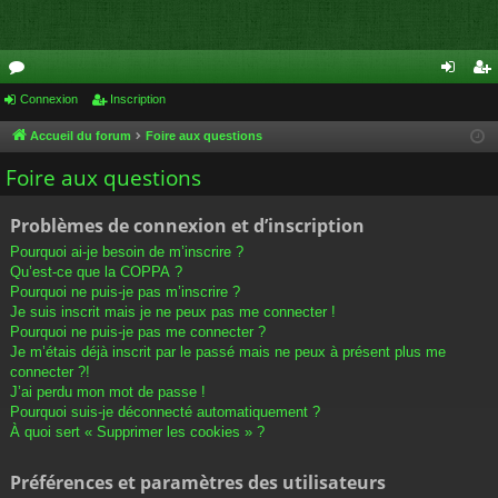
or
Connexion
Inscription
on
ns
u
ne
cri
Accueil du forum
Foire aux questions
m
xi
pti
Foire aux questions
s
on
on
Problèmes de connexion et d’inscription
Pourquoi ai-je besoin de m’inscrire ?
Qu’est-ce que la COPPA ?
Pourquoi ne puis-je pas m’inscrire ?
Je suis inscrit mais je ne peux pas me connecter !
Pourquoi ne puis-je pas me connecter ?
Je m’étais déjà inscrit par le passé mais ne peux à présent plus me
connecter ?!
J’ai perdu mon mot de passe !
Pourquoi suis-je déconnecté automatiquement ?
À quoi sert « Supprimer les cookies » ?
Préférences et paramètres des utilisateurs