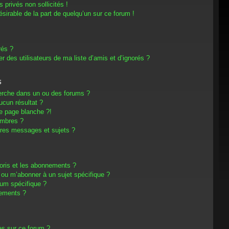
privés non sollicités !
désirable de la part de quelqu’un sur ce forum !
rés ?
 des utilisateurs de ma liste d’amis et d’ignorés ?
s
erche dans un ou des forums ?
cun résultat ?
e page blanche ?!
embres ?
res messages et sujets ?
avoris et les abonnements ?
 ou m’abonner à un sujet spécifique ?
um spécifique ?
nements ?
es sur ce forum ?