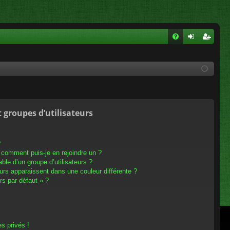
FA
on
ns
Q
ne
cri
xi
pti
on
on
t groupes d’utilisateurs
?
t comment puis-je en rejoindre un ?
le d’un groupe d’utilisateurs ?
eurs apparaissent dans une couleur différente ?
rs par défaut » ?
s privés !