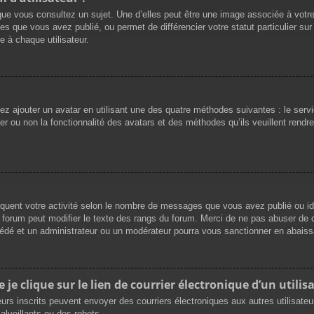
que vous consultez un sujet. Une d’elles peut être une image associée à votr
es que vous avez publié, ou permet de différencier votre statut particulier su
 à chaque utilisateur.
vez ajouter un avatar en utilisant une des quatre méthodes suivantes : le servi
r ou non la fonctionnalité des avatars et des méthodes qu’ils veuillent rendre 
iquent votre activité selon le nombre de messages que vous avez publié ou ide
du forum peut modifier le texte des rangs du forum. Merci de ne pas abuser d
cédé et un administrateur ou un modérateur pourra vous sanctionner en abai
e clique sur le lien de courrier électronique d’un utilisa
ateurs inscrits peuvent envoyer des courriers électroniques aux autres utilisat
lveillants ou des robots.