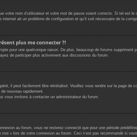
e votre nom d’utilisateur et votre mot de passe soient corrects. Si tel est le
 internet ait un problème de configuration et qu’il soit nécessaire de la corrige
présent plus me connecter ?!
mpte pour une quelconque raison. De plus, beaucoup de forums suppriment périod
sayez de participer plus activement aux discussions du forum.
ré, il peut facilement être réinitialisé. Veuillez vous rendre sur la page de 
r de nouveau rapidement.
us vous invitons à contacter un administrateur du forum.
nnexion au forum, vous ne resterez connecté que pour une période prédéfinie. 
de moi » lors de votre connexion au forum. Ceci n’est pas recommandé si vous