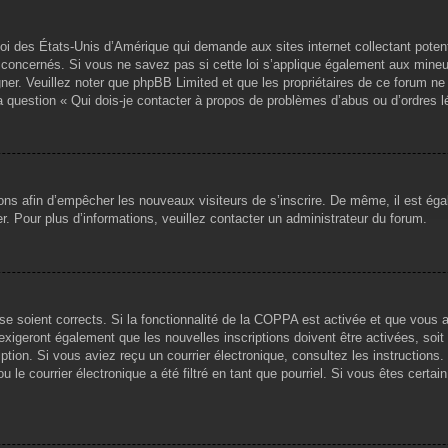
loi des États-Unis d’Amérique qui demande aux sites internet collectant pote
concernés. Si vous ne savez pas si cette loi s’applique également aux mineu
igner. Veuillez noter que phpBB Limited et que les propriétaires de ce forum 
la question « Qui dois-je contacter à propos de problèmes d’abus ou d’ordres l
tions afin d’empêcher les nouveaux visiteurs de s’inscrire. De même, il est ég
iser. Pour plus d’informations, veuillez contacter un administrateur du forum.
sse soient corrects. Si la fonctionnalité de la COPPA est activée et que vous 
exigeront également que les nouvelles inscriptions doivent être activées, soi
ription. Si vous aviez reçu un courrier électronique, consultez les instruction
le courrier électronique a été filtré en tant que pourriel. Si vous êtes certai