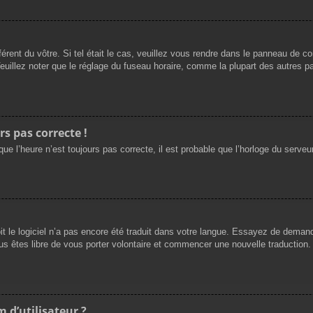
férent du vôtre. Si tel était le cas, veuillez vous rendre dans le panneau de cont
llez noter que le réglage du fuseau horaire, comme la plupart des autres para
rs pas correcte !
ue l’heure n’est toujours pas correcte, il est probable que l’horloge du serveur
oit le logiciel n’a pas encore été traduit dans votre langue. Essayez de demande
us êtes libre de vous porter volontaire et commencer une nouvelle traduction. 
 d’utilisateur ?