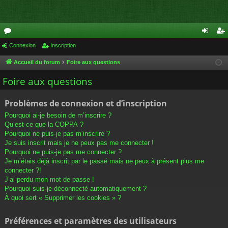
or
Connexion
Inscription
on
ns
u
ne
cri
Accueil du forum
Foire aux questions
m
xi
pti
Foire aux questions
s
on
on
Problèmes de connexion et d’inscription
Pourquoi ai-je besoin de m’inscrire ?
Qu’est-ce que la COPPA ?
Pourquoi ne puis-je pas m’inscrire ?
Je suis inscrit mais je ne peux pas me connecter !
Pourquoi ne puis-je pas me connecter ?
Je m’étais déjà inscrit par le passé mais ne peux à présent plus me
connecter ?!
J’ai perdu mon mot de passe !
Pourquoi suis-je déconnecté automatiquement ?
À quoi sert « Supprimer les cookies » ?
Préférences et paramètres des utilisateurs