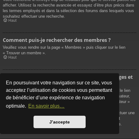
afficher. Utilisez la recherche avancée et essayez d’être plus précis dans
les termes employés et dans la sélection des forums dans lesquels vous
souhaitez effectuer une recherche.
Haut
Comment puis-je rechercher des membres ?
Veuillez vous rendre sur la page « Membres » puis cliquer sur le lien
« Trouver un membre ».
Haut
Comment puis-je retrouver mes propres messages et
sujets ?
En poursuivant votre navigation sur ce site, vous
acceptez l’utilisation de cookies vous permettant
Vos propres messages peuvent être affichés soit en cliquant sur le lien
« Afficher vos messages » dans le panneau de contrôle de l’utilisateur,
de bénéficier d’une expérience de navigation
soit en cliquant sur le lien « Rechercher les messages de l’utilisateur »
optimale.
En savoir plus…
sur la page de votre propre profil ou soit en cliquant sur le menu
« Raccourcis » situé sur la partie supérieure du forum. Pour effectuer une
recherche de vos propres sujets, utilisez la recherche avancée et
J’accepte
remplissez convenablement les options qui vous sont disponibles.
Haut