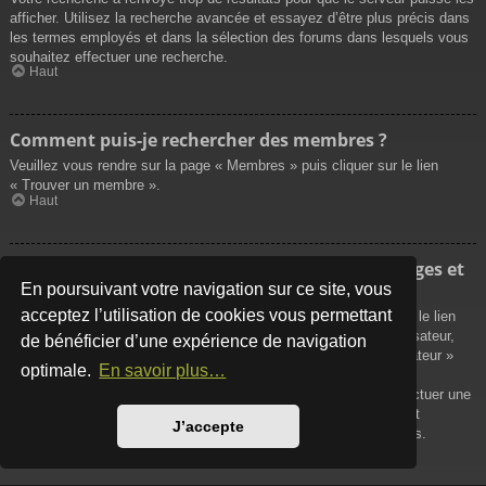
afficher. Utilisez la recherche avancée et essayez d’être plus précis dans
les termes employés et dans la sélection des forums dans lesquels vous
souhaitez effectuer une recherche.
Haut
Comment puis-je rechercher des membres ?
Veuillez vous rendre sur la page « Membres » puis cliquer sur le lien
« Trouver un membre ».
Haut
Comment puis-je retrouver mes propres messages et
sujets ?
En poursuivant votre navigation sur ce site, vous
acceptez l’utilisation de cookies vous permettant
Vos propres messages peuvent être affichés soit en cliquant sur le lien
« Afficher vos messages » dans le panneau de contrôle de l’utilisateur,
de bénéficier d’une expérience de navigation
soit en cliquant sur le lien « Rechercher les messages de l’utilisateur »
optimale.
En savoir plus…
sur la page de votre propre profil ou soit en cliquant sur le menu
« Raccourcis » situé sur la partie supérieure du forum. Pour effectuer une
recherche de vos propres sujets, utilisez la recherche avancée et
J’accepte
remplissez convenablement les options qui vous sont disponibles.
Haut