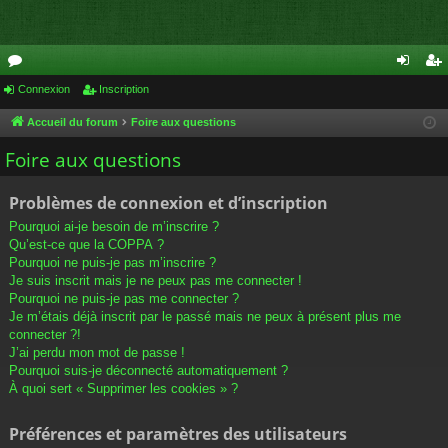
or
Connexion
Inscription
on
ns
u
ne
cri
Accueil du forum
Foire aux questions
m
xi
pti
Foire aux questions
s
on
on
Problèmes de connexion et d’inscription
Pourquoi ai-je besoin de m’inscrire ?
Qu’est-ce que la COPPA ?
Pourquoi ne puis-je pas m’inscrire ?
Je suis inscrit mais je ne peux pas me connecter !
Pourquoi ne puis-je pas me connecter ?
Je m’étais déjà inscrit par le passé mais ne peux à présent plus me
connecter ?!
J’ai perdu mon mot de passe !
Pourquoi suis-je déconnecté automatiquement ?
À quoi sert « Supprimer les cookies » ?
Préférences et paramètres des utilisateurs