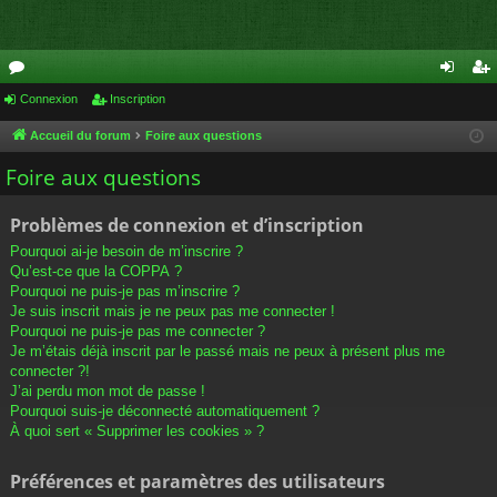
or
Connexion
Inscription
on
ns
u
ne
cri
Accueil du forum
Foire aux questions
m
xi
pti
Foire aux questions
s
on
on
Problèmes de connexion et d’inscription
Pourquoi ai-je besoin de m’inscrire ?
Qu’est-ce que la COPPA ?
Pourquoi ne puis-je pas m’inscrire ?
Je suis inscrit mais je ne peux pas me connecter !
Pourquoi ne puis-je pas me connecter ?
Je m’étais déjà inscrit par le passé mais ne peux à présent plus me
connecter ?!
J’ai perdu mon mot de passe !
Pourquoi suis-je déconnecté automatiquement ?
À quoi sert « Supprimer les cookies » ?
Préférences et paramètres des utilisateurs