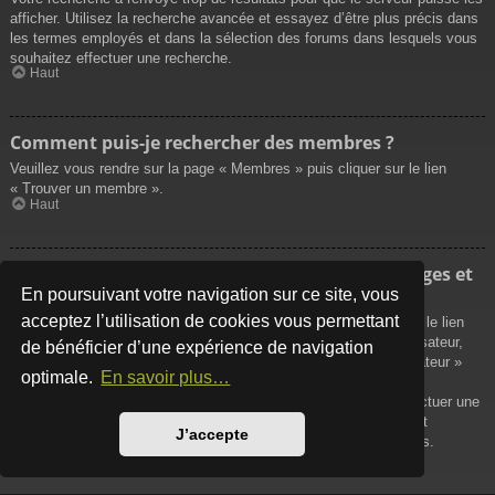
afficher. Utilisez la recherche avancée et essayez d’être plus précis dans
les termes employés et dans la sélection des forums dans lesquels vous
souhaitez effectuer une recherche.
Haut
Comment puis-je rechercher des membres ?
Veuillez vous rendre sur la page « Membres » puis cliquer sur le lien
« Trouver un membre ».
Haut
Comment puis-je retrouver mes propres messages et
sujets ?
En poursuivant votre navigation sur ce site, vous
acceptez l’utilisation de cookies vous permettant
Vos propres messages peuvent être affichés soit en cliquant sur le lien
« Afficher vos messages » dans le panneau de contrôle de l’utilisateur,
de bénéficier d’une expérience de navigation
soit en cliquant sur le lien « Rechercher les messages de l’utilisateur »
optimale.
En savoir plus…
sur la page de votre propre profil ou soit en cliquant sur le menu
« Raccourcis » situé sur la partie supérieure du forum. Pour effectuer une
recherche de vos propres sujets, utilisez la recherche avancée et
J’accepte
remplissez convenablement les options qui vous sont disponibles.
Haut