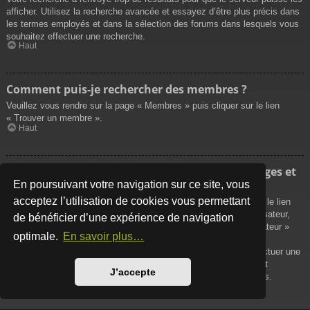
afficher. Utilisez la recherche avancée et essayez d’être plus précis dans
les termes employés et dans la sélection des forums dans lesquels vous
souhaitez effectuer une recherche.
Haut
Comment puis-je rechercher des membres ?
Veuillez vous rendre sur la page « Membres » puis cliquer sur le lien
« Trouver un membre ».
Haut
Comment puis-je retrouver mes propres messages et
sujets ?
En poursuivant votre navigation sur ce site, vous
acceptez l’utilisation de cookies vous permettant
Vos propres messages peuvent être affichés soit en cliquant sur le lien
« Afficher vos messages » dans le panneau de contrôle de l’utilisateur,
de bénéficier d’une expérience de navigation
soit en cliquant sur le lien « Rechercher les messages de l’utilisateur »
optimale.
En savoir plus…
sur la page de votre propre profil ou soit en cliquant sur le menu
« Raccourcis » situé sur la partie supérieure du forum. Pour effectuer une
recherche de vos propres sujets, utilisez la recherche avancée et
J’accepte
remplissez convenablement les options qui vous sont disponibles.
Haut