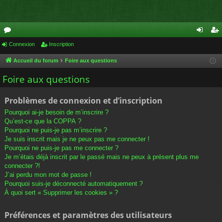
or
Connexion
Inscription
on
ns
u
ne
cri
Accueil du forum
Foire aux questions
m
xi
pti
Foire aux questions
s
on
on
Problèmes de connexion et d’inscription
Pourquoi ai-je besoin de m’inscrire ?
Qu’est-ce que la COPPA ?
Pourquoi ne puis-je pas m’inscrire ?
Je suis inscrit mais je ne peux pas me connecter !
Pourquoi ne puis-je pas me connecter ?
Je m’étais déjà inscrit par le passé mais ne peux à présent plus me
connecter ?!
J’ai perdu mon mot de passe !
Pourquoi suis-je déconnecté automatiquement ?
À quoi sert « Supprimer les cookies » ?
Préférences et paramètres des utilisateurs