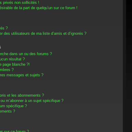
privés non sollicités !
désirable de la part de quelqu’un sur ce forum !
rés ?
 des utilisateurs de ma liste d’amis et d’ignorés ?
s
erche dans un ou des forums ?
cun résultat ?
e page blanche ?!
embres ?
res messages et sujets ?
avoris et les abonnements ?
 ou m’abonner à un sujet spécifique ?
um spécifique ?
nements ?
es sur ce forum ?