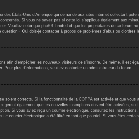
loi des États-Unis d’Amérique qui demande aux sites internet collectant pote
concernés. Si vous ne savez pas si cette loi s’applique également aux mineu
igner. Veuillez noter que phpBB Limited et que les propriétaires de ce forum 
la question « Qui dois-je contacter à propos de problèmes d’abus ou d’ordres l
tions afin d’empêcher les nouveaux visiteurs de s’inscrire. De même, il est ég
iser. Pour plus d’informations, veuillez contacter un administrateur du forum.
sse soient corrects. Si la fonctionnalité de la COPPA est activée et que vous 
exigeront également que les nouvelles inscriptions doivent être activées, soi
ription. Si vous aviez reçu un courrier électronique, consultez les instruction
le courrier électronique a été filtré en tant que pourriel. Si vous êtes certai