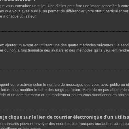
que vous consultez un sujet. Une d’elles peut être une image associée à votr
es que vous avez publié, ou permet de différencier votre statut particulier su
 à chaque utilisateur.
vez ajouter un avatar en utilisant une des quatre méthodes suivantes : le servi
r ou non la fonctionnalité des avatars et des méthodes qu’ils veuillent rendre 
iquent votre activité selon le nombre de messages que vous avez publié ou ide
du forum peut modifier le texte des rangs du forum. Merci de ne pas abuser d
cédé et un administrateur ou un modérateur pourra vous sanctionner en abai
e clique sur le lien de courrier électronique d’un utilisa
ateurs inscrits peuvent envoyer des courriers électroniques aux autres utilisat
lveillants ou des robots.