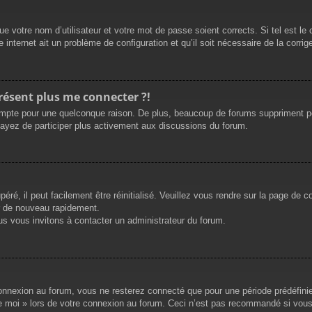
e votre nom d’utilisateur et votre mot de passe soient corrects. Si tel est le
 internet ait un problème de configuration et qu’il soit nécessaire de la corrige
présent plus me connecter ?!
mpte pour une quelconque raison. De plus, beaucoup de forums suppriment périod
sayez de participer plus activement aux discussions du forum.
ré, il peut facilement être réinitialisé. Veuillez vous rendre sur la page de 
r de nouveau rapidement.
us vous invitons à contacter un administrateur du forum.
nnexion au forum, vous ne resterez connecté que pour une période prédéfinie. 
de moi » lors de votre connexion au forum. Ceci n’est pas recommandé si vous