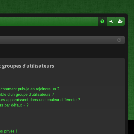
FA
on
ns
Q
ne
cri
xi
pti
on
on
t groupes d’utilisateurs
?
t comment puis-je en rejoindre un ?
le d’un groupe d’utilisateurs ?
eurs apparaissent dans une couleur différente ?
rs par défaut » ?
s privés !