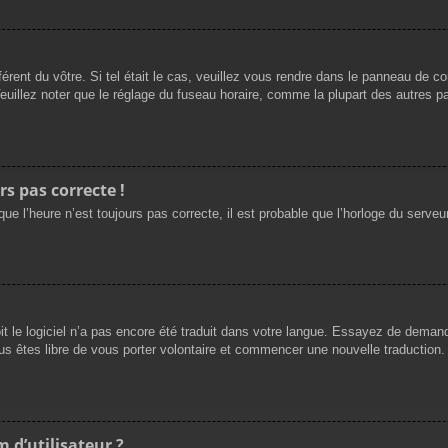
férent du vôtre. Si tel était le cas, veuillez vous rendre dans le panneau de cont
llez noter que le réglage du fuseau horaire, comme la plupart des autres para
rs pas correcte !
ue l’heure n’est toujours pas correcte, il est probable que l’horloge du serveur
oit le logiciel n’a pas encore été traduit dans votre langue. Essayez de demande
us êtes libre de vous porter volontaire et commencer une nouvelle traduction. 
 d’utilisateur ?