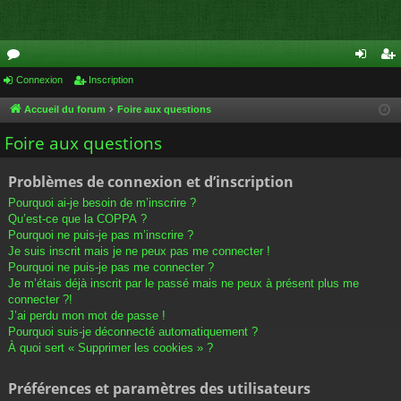
or
Connexion
Inscription
on
ns
u
ne
cri
Accueil du forum
Foire aux questions
m
xi
pti
Foire aux questions
s
on
on
Problèmes de connexion et d’inscription
Pourquoi ai-je besoin de m’inscrire ?
Qu’est-ce que la COPPA ?
Pourquoi ne puis-je pas m’inscrire ?
Je suis inscrit mais je ne peux pas me connecter !
Pourquoi ne puis-je pas me connecter ?
Je m’étais déjà inscrit par le passé mais ne peux à présent plus me
connecter ?!
J’ai perdu mon mot de passe !
Pourquoi suis-je déconnecté automatiquement ?
À quoi sert « Supprimer les cookies » ?
Préférences et paramètres des utilisateurs