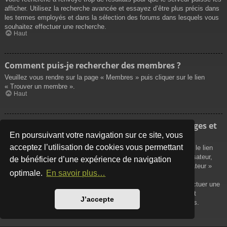
afficher. Utilisez la recherche avancée et essayez d’être plus précis dans
les termes employés et dans la sélection des forums dans lesquels vous
souhaitez effectuer une recherche.
Haut
Comment puis-je rechercher des membres ?
Veuillez vous rendre sur la page « Membres » puis cliquer sur le lien
« Trouver un membre ».
Haut
Comment puis-je retrouver mes propres messages et
sujets ?
En poursuivant votre navigation sur ce site, vous
acceptez l’utilisation de cookies vous permettant
Vos propres messages peuvent être affichés soit en cliquant sur le lien
« Afficher vos messages » dans le panneau de contrôle de l’utilisateur,
de bénéficier d’une expérience de navigation
soit en cliquant sur le lien « Rechercher les messages de l’utilisateur »
optimale.
En savoir plus…
sur la page de votre propre profil ou soit en cliquant sur le menu
« Raccourcis » situé sur la partie supérieure du forum. Pour effectuer une
recherche de vos propres sujets, utilisez la recherche avancée et
J’accepte
remplissez convenablement les options qui vous sont disponibles.
Haut