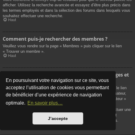
afficher. Utilisez la recherche avancée et essayez d’être plus précis dans
les termes employés et dans la sélection des forums dans lesquels vous
souhaitez effectuer une recherche.
Haut
Comment puis-je rechercher des membres ?
Veuillez vous rendre sur la page « Membres » puis cliquer sur le lien
« Trouver un membre ».
Haut
Comment puis-je retrouver mes propres messages et
sujets ?
En poursuivant votre navigation sur ce site, vous
acceptez l’utilisation de cookies vous permettant
Vos propres messages peuvent être affichés soit en cliquant sur le lien
« Afficher vos messages » dans le panneau de contrôle de l’utilisateur,
de bénéficier d’une expérience de navigation
soit en cliquant sur le lien « Rechercher les messages de l’utilisateur »
optimale.
En savoir plus…
sur la page de votre propre profil ou soit en cliquant sur le menu
« Raccourcis » situé sur la partie supérieure du forum. Pour effectuer une
recherche de vos propres sujets, utilisez la recherche avancée et
J’accepte
remplissez convenablement les options qui vous sont disponibles.
Haut