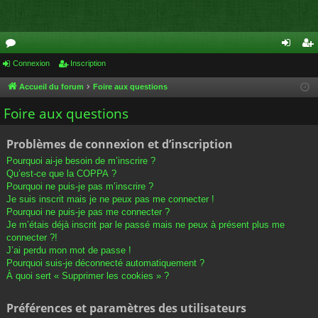
or
Connexion
Inscription
on
ns
u
ne
cri
Accueil du forum
Foire aux questions
m
xi
pti
Foire aux questions
s
on
on
Problèmes de connexion et d’inscription
Pourquoi ai-je besoin de m’inscrire ?
Qu’est-ce que la COPPA ?
Pourquoi ne puis-je pas m’inscrire ?
Je suis inscrit mais je ne peux pas me connecter !
Pourquoi ne puis-je pas me connecter ?
Je m’étais déjà inscrit par le passé mais ne peux à présent plus me
connecter ?!
J’ai perdu mon mot de passe !
Pourquoi suis-je déconnecté automatiquement ?
À quoi sert « Supprimer les cookies » ?
Préférences et paramètres des utilisateurs