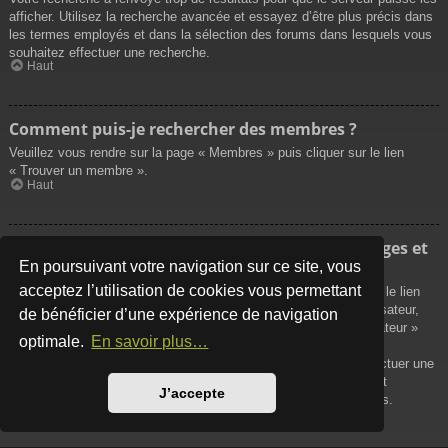
afficher. Utilisez la recherche avancée et essayez d’être plus précis dans
les termes employés et dans la sélection des forums dans lesquels vous
souhaitez effectuer une recherche.
Haut
Comment puis-je rechercher des membres ?
Veuillez vous rendre sur la page « Membres » puis cliquer sur le lien
« Trouver un membre ».
Haut
Comment puis-je retrouver mes propres messages et
sujets ?
En poursuivant votre navigation sur ce site, vous
acceptez l’utilisation de cookies vous permettant
Vos propres messages peuvent être affichés soit en cliquant sur le lien
« Afficher vos messages » dans le panneau de contrôle de l’utilisateur,
de bénéficier d’une expérience de navigation
soit en cliquant sur le lien « Rechercher les messages de l’utilisateur »
optimale.
En savoir plus…
sur la page de votre propre profil ou soit en cliquant sur le menu
« Raccourcis » situé sur la partie supérieure du forum. Pour effectuer une
recherche de vos propres sujets, utilisez la recherche avancée et
J’accepte
remplissez convenablement les options qui vous sont disponibles.
Haut