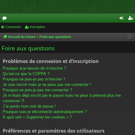
or
Connexion
Inscription
on
ns
u
ne
cri
Accueil du forum
Foire aux questions
m
xi
pti
Foire aux questions
s
on
on
Problèmes de connexion et d’inscription
Pourquoi ai-je besoin de m’inscrire ?
Qu’est-ce que la COPPA ?
Pourquoi ne puis-je pas m’inscrire ?
Je suis inscrit mais je ne peux pas me connecter !
Pourquoi ne puis-je pas me connecter ?
Je m’étais déjà inscrit par le passé mais ne peux à présent plus me
connecter ?!
J’ai perdu mon mot de passe !
Pourquoi suis-je déconnecté automatiquement ?
À quoi sert « Supprimer les cookies » ?
Préférences et paramètres des utilisateurs