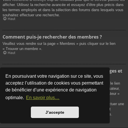
afficher. Utilisez la recherche avancée et essayez d’être plus précis dans
les termes employés et dans la sélection des forums dans lesquels vous
souhaitez effectuer une recherche.
Haut
Comment puis-je rechercher des membres ?
Veuillez vous rendre sur la page « Membres » puis cliquer sur le lien
« Trouver un membre ».
Haut
Comment puis-je retrouver mes propres messages et
sujets ?
En poursuivant votre navigation sur ce site, vous
acceptez l’utilisation de cookies vous permettant
Vos propres messages peuvent être affichés soit en cliquant sur le lien
« Afficher vos messages » dans le panneau de contrôle de l’utilisateur,
de bénéficier d’une expérience de navigation
soit en cliquant sur le lien « Rechercher les messages de l’utilisateur »
optimale.
En savoir plus…
sur la page de votre propre profil ou soit en cliquant sur le menu
« Raccourcis » situé sur la partie supérieure du forum. Pour effectuer une
recherche de vos propres sujets, utilisez la recherche avancée et
J’accepte
remplissez convenablement les options qui vous sont disponibles.
Haut