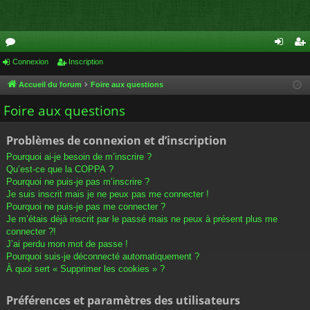
or
Connexion
Inscription
on
ns
u
ne
cri
Accueil du forum
Foire aux questions
m
xi
pti
Foire aux questions
s
on
on
Problèmes de connexion et d’inscription
Pourquoi ai-je besoin de m’inscrire ?
Qu’est-ce que la COPPA ?
Pourquoi ne puis-je pas m’inscrire ?
Je suis inscrit mais je ne peux pas me connecter !
Pourquoi ne puis-je pas me connecter ?
Je m’étais déjà inscrit par le passé mais ne peux à présent plus me
connecter ?!
J’ai perdu mon mot de passe !
Pourquoi suis-je déconnecté automatiquement ?
À quoi sert « Supprimer les cookies » ?
Préférences et paramètres des utilisateurs