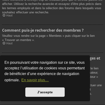
afficher. Utilisez la recherche avancée et essayez d’être plus précis dans
les termes employés et dans la sélection des forums dans lesquels vous
souhaitez effectuer une recherche.
Haut
Comment puis-je rechercher des membres ?
Veuillez vous rendre sur la page « Membres » puis cliquer sur le lien
« Trouver un membre ».
Haut
Comment puis-je retrouver mes propres messages et
sujets ?
En poursuivant votre navigation sur ce site, vous
acceptez l’utilisation de cookies vous permettant
Vos propres messages peuvent être affichés soit en cliquant sur le lien
« Afficher vos messages » dans le panneau de contrôle de l’utilisateur,
de bénéficier d’une expérience de navigation
soit en cliquant sur le lien « Rechercher les messages de l’utilisateur »
optimale.
En savoir plus…
sur la page de votre propre profil ou soit en cliquant sur le menu
« Raccourcis » situé sur la partie supérieure du forum. Pour effectuer une
recherche de vos propres sujets, utilisez la recherche avancée et
J’accepte
remplissez convenablement les options qui vous sont disponibles.
Haut