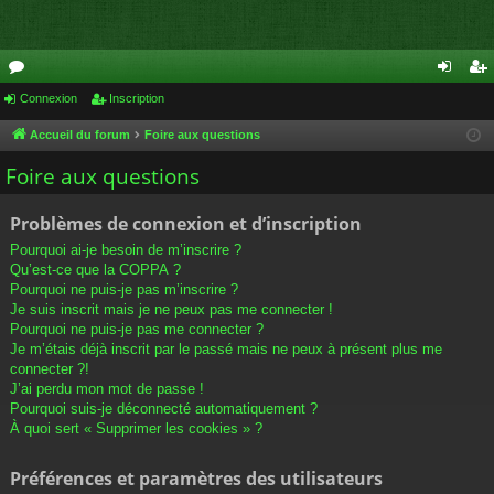
or
Connexion
Inscription
on
ns
u
ne
cri
Accueil du forum
Foire aux questions
m
xi
pti
Foire aux questions
s
on
on
Problèmes de connexion et d’inscription
Pourquoi ai-je besoin de m’inscrire ?
Qu’est-ce que la COPPA ?
Pourquoi ne puis-je pas m’inscrire ?
Je suis inscrit mais je ne peux pas me connecter !
Pourquoi ne puis-je pas me connecter ?
Je m’étais déjà inscrit par le passé mais ne peux à présent plus me
connecter ?!
J’ai perdu mon mot de passe !
Pourquoi suis-je déconnecté automatiquement ?
À quoi sert « Supprimer les cookies » ?
Préférences et paramètres des utilisateurs