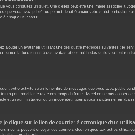
que vous consultez un sujet. Une d’elles peut être une image associée à votr
es que vous avez publié, ou permet de différencier votre statut particulier su
 à chaque utilisateur.
vez ajouter un avatar en utilisant une des quatre méthodes suivantes : le servi
r ou non la fonctionnalité des avatars et des méthodes qu’ils veuillent rendre 
iquent votre activité selon le nombre de messages que vous avez publié ou ide
du forum peut modifier le texte des rangs du forum. Merci de ne pas abuser d
cédé et un administrateur ou un modérateur pourra vous sanctionner en abai
e clique sur le lien de courrier électronique d’un utilisa
ateurs inscrits peuvent envoyer des courriers électroniques aux autres utilisat
lveillants ou des robots.