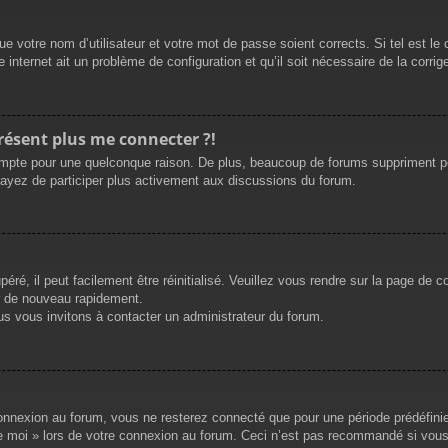
e votre nom d’utilisateur et votre mot de passe soient corrects. Si tel est le
 internet ait un problème de configuration et qu’il soit nécessaire de la corrige
présent plus me connecter ?!
mpte pour une quelconque raison. De plus, beaucoup de forums suppriment périod
sayez de participer plus activement aux discussions du forum.
ré, il peut facilement être réinitialisé. Veuillez vous rendre sur la page de 
r de nouveau rapidement.
us vous invitons à contacter un administrateur du forum.
nnexion au forum, vous ne resterez connecté que pour une période prédéfinie. 
de moi » lors de votre connexion au forum. Ceci n’est pas recommandé si vous