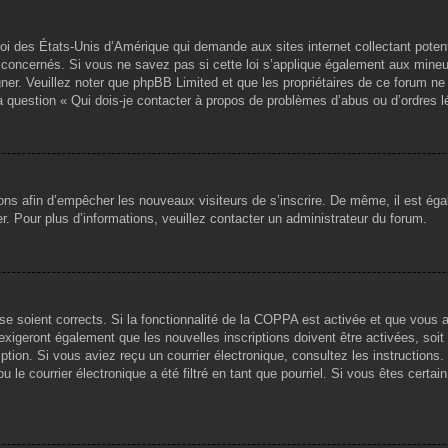
loi des États-Unis d’Amérique qui demande aux sites internet collectant pote
concernés. Si vous ne savez pas si cette loi s’applique également aux mineu
igner. Veuillez noter que phpBB Limited et que les propriétaires de ce forum 
la question « Qui dois-je contacter à propos de problèmes d’abus ou d’ordres l
tions afin d’empêcher les nouveaux visiteurs de s’inscrire. De même, il est ég
iser. Pour plus d’informations, veuillez contacter un administrateur du forum.
sse soient corrects. Si la fonctionnalité de la COPPA est activée et que vous 
exigeront également que les nouvelles inscriptions doivent être activées, soi
ription. Si vous aviez reçu un courrier électronique, consultez les instruction
le courrier électronique a été filtré en tant que pourriel. Si vous êtes certai