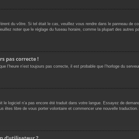
férent du vôtre. Si tel était le cas, veuillez vous rendre dans le panneau de cont
llez noter que le réglage du fuseau horaire, comme la plupart des autres para
rs pas correcte !
ue l’heure n’est toujours pas correcte, il est probable que l’horloge du serveur
oit le logiciel n’a pas encore été traduit dans votre langue. Essayez de demande
us êtes libre de vous porter volontaire et commencer une nouvelle traduction. 
 d’utilisateur ?