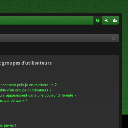
FA
on
ns
Q
ne
cri
xi
pti
on
on
t groupes d’utilisateurs
?
t comment puis-je en rejoindre un ?
le d’un groupe d’utilisateurs ?
eurs apparaissent dans une couleur différente ?
rs par défaut » ?
s privés !