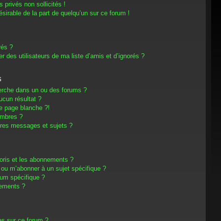
privés non sollicités !
désirable de la part de quelqu’un sur ce forum !
rés ?
 des utilisateurs de ma liste d’amis et d’ignorés ?
s
erche dans un ou des forums ?
cun résultat ?
e page blanche ?!
embres ?
res messages et sujets ?
avoris et les abonnements ?
 ou m’abonner à un sujet spécifique ?
um spécifique ?
nements ?
es sur ce forum ?