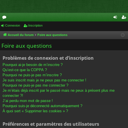
or
Connexion
Inscription
on
ns
u
ne
cri
Accueil du forum
Foire aux questions
m
xi
pti
Foire aux questions
s
on
on
Problèmes de connexion et d’inscription
Pourquoi ai-je besoin de m’inscrire ?
Qu’est-ce que la COPPA ?
Pourquoi ne puis-je pas m’inscrire ?
Je suis inscrit mais je ne peux pas me connecter !
Pourquoi ne puis-je pas me connecter ?
Je m’étais déjà inscrit par le passé mais ne peux à présent plus me
connecter ?!
J’ai perdu mon mot de passe !
Pourquoi suis-je déconnecté automatiquement ?
À quoi sert « Supprimer les cookies » ?
Préférences et paramètres des utilisateurs