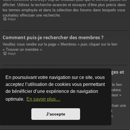
afficher. Utilisez la recherche avancée et essayez d’être plus précis dans
les termes employés et dans la sélection des forums dans lesquels vous
souhaitez effectuer une recherche.
Haut
Comment puis-je rechercher des membres ?
Veuillez vous rendre sur la page « Membres » puis cliquer sur le lien
« Trouver un membre ».
Haut
Comment puis-je retrouver mes propres messages et
sujets ?
En poursuivant votre navigation sur ce site, vous
acceptez l’utilisation de cookies vous permettant
Vos propres messages peuvent être affichés soit en cliquant sur le lien
« Afficher vos messages » dans le panneau de contrôle de l’utilisateur,
de bénéficier d’une expérience de navigation
soit en cliquant sur le lien « Rechercher les messages de l’utilisateur »
optimale.
En savoir plus…
sur la page de votre propre profil ou soit en cliquant sur le menu
« Raccourcis » situé sur la partie supérieure du forum. Pour effectuer une
recherche de vos propres sujets, utilisez la recherche avancée et
J’accepte
remplissez convenablement les options qui vous sont disponibles.
Haut