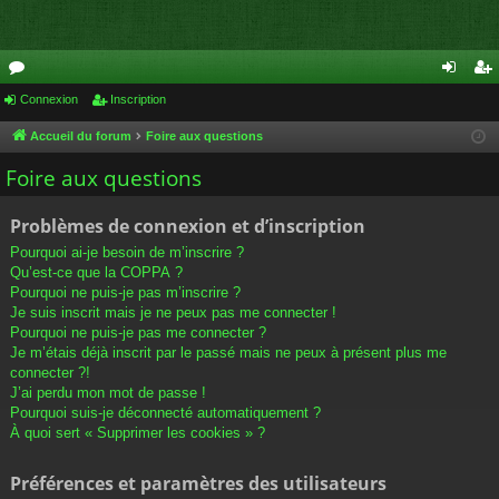
or
Connexion
Inscription
on
ns
u
ne
cri
Accueil du forum
Foire aux questions
m
xi
pti
Foire aux questions
s
on
on
Problèmes de connexion et d’inscription
Pourquoi ai-je besoin de m’inscrire ?
Qu’est-ce que la COPPA ?
Pourquoi ne puis-je pas m’inscrire ?
Je suis inscrit mais je ne peux pas me connecter !
Pourquoi ne puis-je pas me connecter ?
Je m’étais déjà inscrit par le passé mais ne peux à présent plus me
connecter ?!
J’ai perdu mon mot de passe !
Pourquoi suis-je déconnecté automatiquement ?
À quoi sert « Supprimer les cookies » ?
Préférences et paramètres des utilisateurs