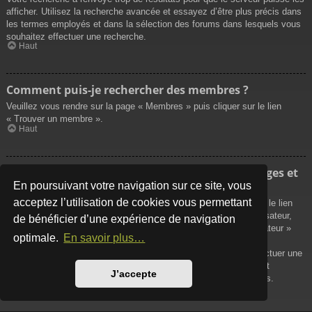
afficher. Utilisez la recherche avancée et essayez d’être plus précis dans
les termes employés et dans la sélection des forums dans lesquels vous
souhaitez effectuer une recherche.
Haut
Comment puis-je rechercher des membres ?
Veuillez vous rendre sur la page « Membres » puis cliquer sur le lien
« Trouver un membre ».
Haut
Comment puis-je retrouver mes propres messages et
sujets ?
En poursuivant votre navigation sur ce site, vous
acceptez l’utilisation de cookies vous permettant
Vos propres messages peuvent être affichés soit en cliquant sur le lien
« Afficher vos messages » dans le panneau de contrôle de l’utilisateur,
de bénéficier d’une expérience de navigation
soit en cliquant sur le lien « Rechercher les messages de l’utilisateur »
optimale.
En savoir plus…
sur la page de votre propre profil ou soit en cliquant sur le menu
« Raccourcis » situé sur la partie supérieure du forum. Pour effectuer une
recherche de vos propres sujets, utilisez la recherche avancée et
J’accepte
remplissez convenablement les options qui vous sont disponibles.
Haut