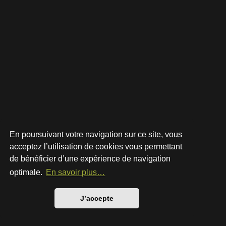
En poursuivant votre navigation sur ce site, vous
acceptez l’utilisation de cookies vous permettant
de bénéficier d’une expérience de navigation
Développé par
phpBB
® Forum Software © phpBB Limited
Style par
Arty
- phpBB 3.3 par MrGaby
optimale.
En savoir plus…
Traduction française officielle
©
Qiaeru
Confidentialité
|
Conditions
J’accepte