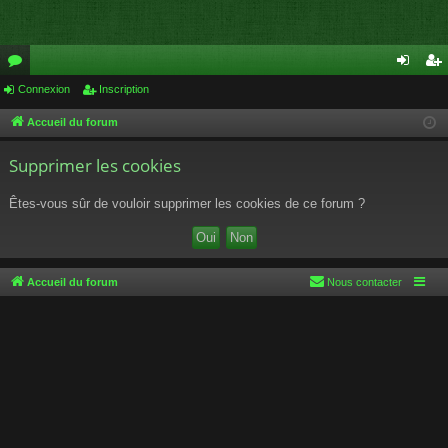
or
Connexion
Inscription
on
ns
u
ne
cri
Accueil du forum
m
xi
pti
Supprimer les cookies
s
on
on
Êtes-vous sûr de vouloir supprimer les cookies de ce forum ?
Accueil du forum
Nous contacter