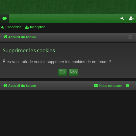
or
Connexion
Inscription
on
ns
u
ne
cri
Accueil du forum
m
xi
pti
Supprimer les cookies
s
on
on
Êtes-vous sûr de vouloir supprimer les cookies de ce forum ?
Accueil du forum
Nous contacter