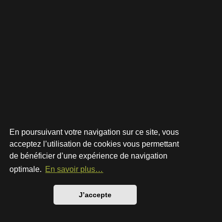
En poursuivant votre navigation sur ce site, vous
acceptez l’utilisation de cookies vous permettant
de bénéficier d’une expérience de navigation
Développé par
phpBB
® Forum Software © phpBB Limited
Style par
Arty
- phpBB 3.3 par MrGaby
optimale.
En savoir plus…
Traduction française officielle
©
Qiaeru
Confidentialité
|
Conditions
J’accepte