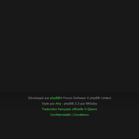
Développé par
phpBB
® Forum Software © phpBB Limited
Style par
Arty
- phpBB 3.3 par MrGaby
Traduction française officielle
©
Qiaeru
Confidentialité
|
Conditions