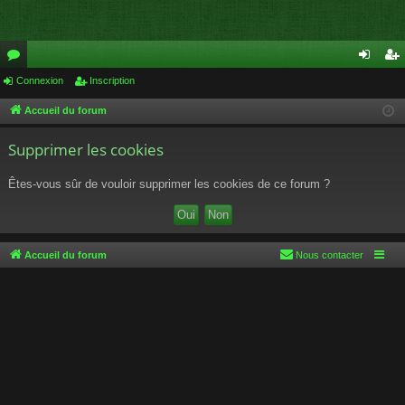
or
Connexion
Inscription
on
ns
u
ne
cri
Accueil du forum
m
xi
pti
Supprimer les cookies
s
on
on
Êtes-vous sûr de vouloir supprimer les cookies de ce forum ?
Accueil du forum
Nous contacter