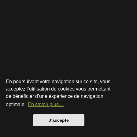
En poursuivant votre navigation sur ce site, vous
acceptez l’utilisation de cookies vous permettant
de bénéficier d’une expérience de navigation
Développé par
phpBB
® Forum Software © phpBB Limited
Style par
Arty
- phpBB 3.3 par MrGaby
optimale.
En savoir plus…
Traduction française officielle
©
Qiaeru
Confidentialité
|
Conditions
J’accepte