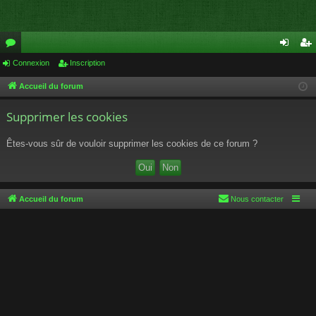
or
Connexion
Inscription
on
ns
u
ne
cri
Accueil du forum
m
xi
pti
Supprimer les cookies
s
on
on
Êtes-vous sûr de vouloir supprimer les cookies de ce forum ?
Accueil du forum
Nous contacter