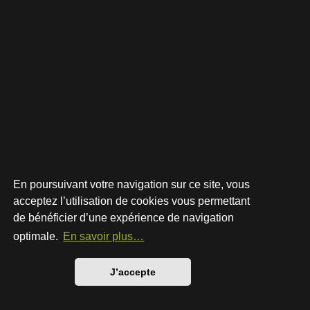
En poursuivant votre navigation sur ce site, vous
acceptez l’utilisation de cookies vous permettant
de bénéficier d’une expérience de navigation
Développé par
phpBB
® Forum Software © phpBB Limited
Style par
Arty
- phpBB 3.3 par MrGaby
optimale.
En savoir plus…
Traduction française officielle
©
Qiaeru
Confidentialité
|
Conditions
J’accepte