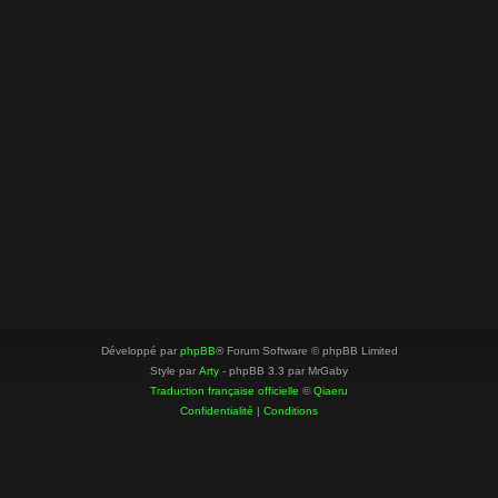
Développé par
phpBB
® Forum Software © phpBB Limited
Style par
Arty
- phpBB 3.3 par MrGaby
Traduction française officielle
©
Qiaeru
Confidentialité
|
Conditions