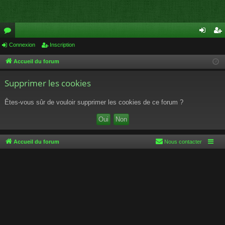
or
Connexion
Inscription
on
ns
u
ne
cri
Accueil du forum
m
xi
pti
Supprimer les cookies
s
on
on
Êtes-vous sûr de vouloir supprimer les cookies de ce forum ?
Accueil du forum
Nous contacter