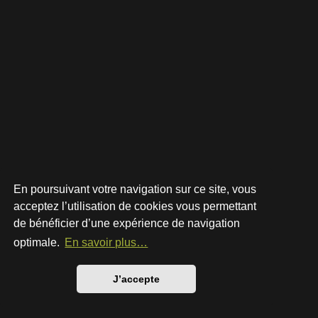
En poursuivant votre navigation sur ce site, vous
acceptez l’utilisation de cookies vous permettant
de bénéficier d’une expérience de navigation
Développé par
phpBB
® Forum Software © phpBB Limited
Style par
Arty
- phpBB 3.3 par MrGaby
optimale.
En savoir plus…
Traduction française officielle
©
Qiaeru
Confidentialité
|
Conditions
J’accepte