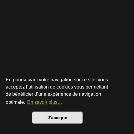
En poursuivant votre navigation sur ce site, vous
acceptez l’utilisation de cookies vous permettant
de bénéficier d’une expérience de navigation
Développé par
phpBB
® Forum Software © phpBB Limited
Style par
Arty
- phpBB 3.3 par MrGaby
optimale.
En savoir plus…
Traduction française officielle
©
Qiaeru
Confidentialité
|
Conditions
J’accepte