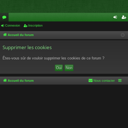
or
Connexion
Inscription
on
ns
u
ne
cri
Accueil du forum
m
xi
pti
Supprimer les cookies
s
on
on
Êtes-vous sûr de vouloir supprimer les cookies de ce forum ?
Accueil du forum
Nous contacter