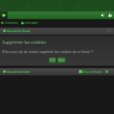
or
Connexion
Inscription
on
ns
u
ne
cri
Accueil du forum
m
xi
pti
Supprimer les cookies
s
on
on
Êtes-vous sûr de vouloir supprimer les cookies de ce forum ?
Accueil du forum
Nous contacter