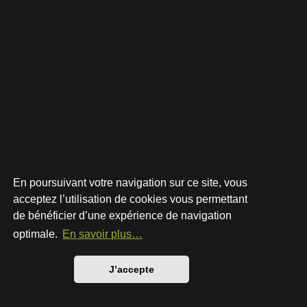
En poursuivant votre navigation sur ce site, vous
acceptez l’utilisation de cookies vous permettant
de bénéficier d’une expérience de navigation
Développé par
phpBB
® Forum Software © phpBB Limited
Style par
Arty
- phpBB 3.3 par MrGaby
optimale.
En savoir plus…
Traduction française officielle
©
Qiaeru
Confidentialité
|
Conditions
J’accepte