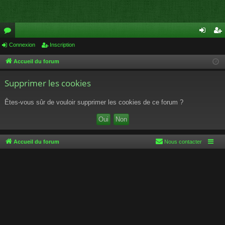
or
Connexion
Inscription
on
ns
u
ne
cri
Accueil du forum
m
xi
pti
Supprimer les cookies
s
on
on
Êtes-vous sûr de vouloir supprimer les cookies de ce forum ?
Accueil du forum
Nous contacter