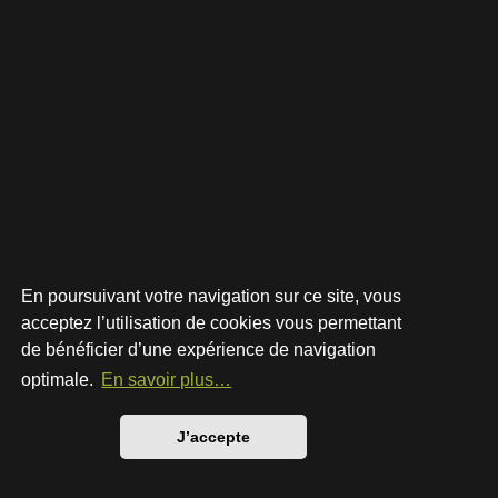
En poursuivant votre navigation sur ce site, vous
acceptez l’utilisation de cookies vous permettant
de bénéficier d’une expérience de navigation
Développé par
phpBB
® Forum Software © phpBB Limited
Style par
Arty
- phpBB 3.3 par MrGaby
optimale.
En savoir plus…
Traduction française officielle
©
Qiaeru
Confidentialité
|
Conditions
J’accepte