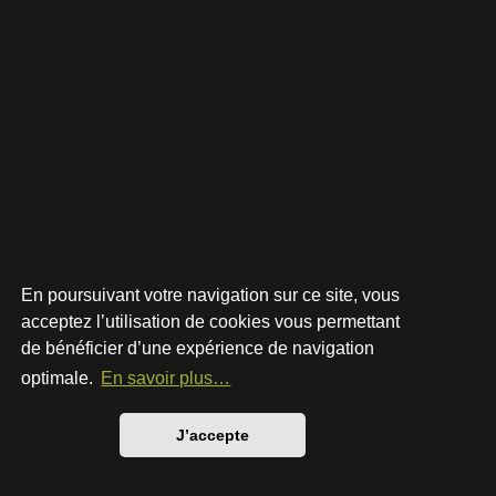
En poursuivant votre navigation sur ce site, vous
acceptez l’utilisation de cookies vous permettant
de bénéficier d’une expérience de navigation
Développé par
phpBB
® Forum Software © phpBB Limited
Style par
Arty
- phpBB 3.3 par MrGaby
optimale.
En savoir plus…
Traduction française officielle
©
Qiaeru
Confidentialité
|
Conditions
J’accepte