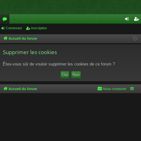
or
Connexion
Inscription
on
ns
u
ne
cri
Accueil du forum
m
xi
pti
Supprimer les cookies
s
on
on
Êtes-vous sûr de vouloir supprimer les cookies de ce forum ?
Accueil du forum
Nous contacter