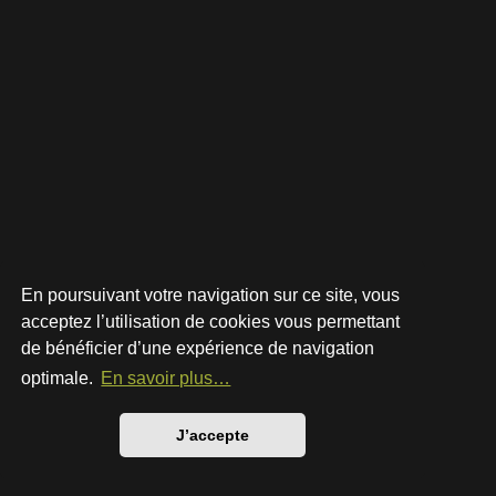
En poursuivant votre navigation sur ce site, vous
acceptez l’utilisation de cookies vous permettant
de bénéficier d’une expérience de navigation
Développé par
phpBB
® Forum Software © phpBB Limited
Style par
Arty
- phpBB 3.3 par MrGaby
optimale.
En savoir plus…
Traduction française officielle
©
Qiaeru
Confidentialité
|
Conditions
J’accepte