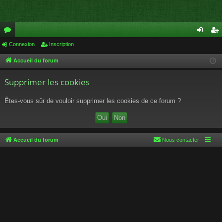
or
Connexion
Inscription
on
ns
u
ne
cri
Accueil du forum
m
xi
pti
Supprimer les cookies
s
on
on
Êtes-vous sûr de vouloir supprimer les cookies de ce forum ?
Accueil du forum
Nous contacter