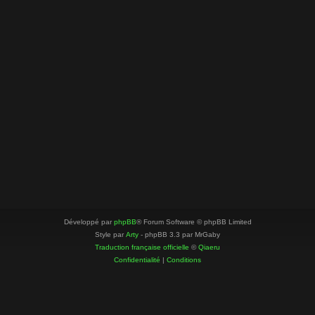
Développé par
phpBB
® Forum Software © phpBB Limited
Style par
Arty
- phpBB 3.3 par MrGaby
Traduction française officielle
©
Qiaeru
Confidentialité
|
Conditions