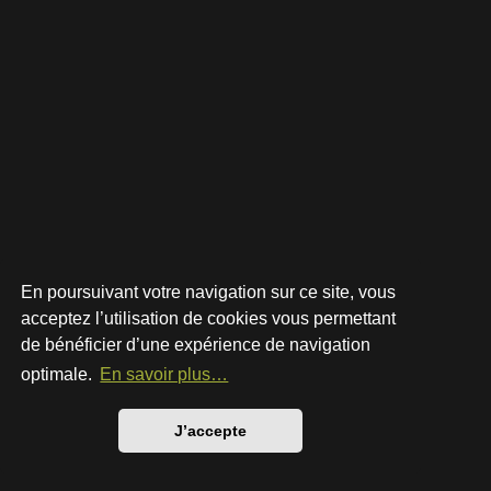
En poursuivant votre navigation sur ce site, vous
acceptez l’utilisation de cookies vous permettant
de bénéficier d’une expérience de navigation
Développé par
phpBB
® Forum Software © phpBB Limited
Style par
Arty
- phpBB 3.3 par MrGaby
optimale.
En savoir plus…
Traduction française officielle
©
Qiaeru
Confidentialité
|
Conditions
J’accepte