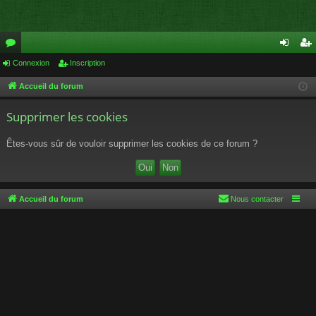
or
Connexion
Inscription
on
ns
u
ne
cri
Accueil du forum
m
xi
pti
Supprimer les cookies
s
on
on
Êtes-vous sûr de vouloir supprimer les cookies de ce forum ?
Accueil du forum
Nous contacter