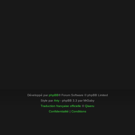
Développé par
phpBB
® Forum Software © phpBB Limited
Style par
Arty
- phpBB 3.3 par MrGaby
Traduction française officielle
©
Qiaeru
Confidentialité
|
Conditions