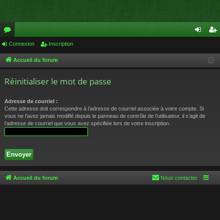
or
Connexion
Inscription
on
ns
u
ne
cri
Accueil du forum
m
xi
pti
Réinitialiser le mot de passe
s
on
on
Adresse de courriel :
Cette adresse doit correspondre à l’adresse de courriel associée à votre compte. Si
vous ne l’avez jamais modifié depuis le panneau de contrôle de l’utilisateur, il s’agit de
l’adresse de courriel que vous avez spécifiée lors de votre inscription.
Accueil du forum
Nous contacter