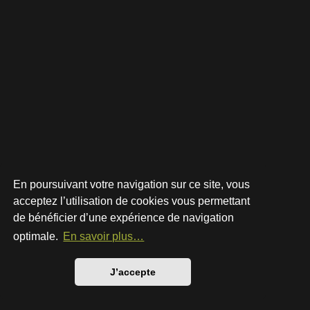
En poursuivant votre navigation sur ce site, vous
acceptez l’utilisation de cookies vous permettant
de bénéficier d’une expérience de navigation
Développé par
phpBB
® Forum Software © phpBB Limited
Style par
Arty
- phpBB 3.3 par MrGaby
optimale.
En savoir plus…
Traduction française officielle
©
Qiaeru
Confidentialité
|
Conditions
J’accepte