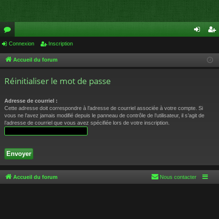
or
Connexion
Inscription
on
ns
u
ne
cri
Accueil du forum
m
xi
pti
Réinitialiser le mot de passe
s
on
on
Adresse de courriel :
Cette adresse doit correspondre à l’adresse de courriel associée à votre compte. Si
vous ne l’avez jamais modifié depuis le panneau de contrôle de l’utilisateur, il s’agit de
l’adresse de courriel que vous avez spécifiée lors de votre inscription.
Accueil du forum
Nous contacter