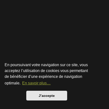
En poursuivant votre navigation sur ce site, vous
acceptez l’utilisation de cookies vous permettant
de bénéficier d’une expérience de navigation
Développé par
phpBB
® Forum Software © phpBB Limited
Style par
Arty
- phpBB 3.3 par MrGaby
optimale.
En savoir plus…
Traduction française officielle
©
Qiaeru
Confidentialité
|
Conditions
J’accepte