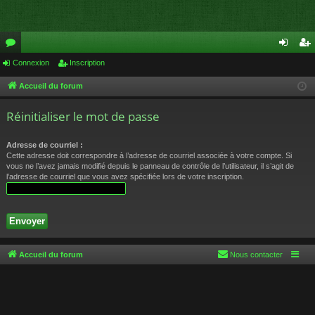
or
Connexion
Inscription
on
ns
u
ne
cri
Accueil du forum
m
xi
pti
Réinitialiser le mot de passe
s
on
on
Adresse de courriel :
Cette adresse doit correspondre à l’adresse de courriel associée à votre compte. Si
vous ne l’avez jamais modifié depuis le panneau de contrôle de l’utilisateur, il s’agit de
l’adresse de courriel que vous avez spécifiée lors de votre inscription.
Accueil du forum
Nous contacter