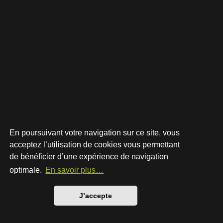
En poursuivant votre navigation sur ce site, vous
acceptez l’utilisation de cookies vous permettant
de bénéficier d’une expérience de navigation
Développé par
phpBB
® Forum Software © phpBB Limited
Style par
Arty
- phpBB 3.3 par MrGaby
optimale.
En savoir plus…
Traduction française officielle
©
Qiaeru
Confidentialité
|
Conditions
J’accepte