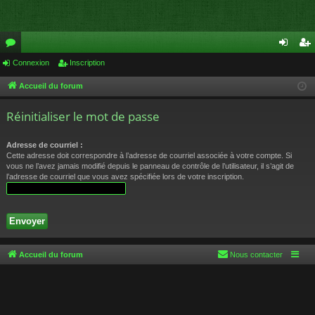
or
Connexion
Inscription
on
ns
u
ne
cri
Accueil du forum
m
xi
pti
Réinitialiser le mot de passe
s
on
on
Adresse de courriel :
Cette adresse doit correspondre à l’adresse de courriel associée à votre compte. Si
vous ne l’avez jamais modifié depuis le panneau de contrôle de l’utilisateur, il s’agit de
l’adresse de courriel que vous avez spécifiée lors de votre inscription.
Accueil du forum
Nous contacter