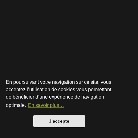
En poursuivant votre navigation sur ce site, vous
acceptez l’utilisation de cookies vous permettant
de bénéficier d’une expérience de navigation
Développé par
phpBB
® Forum Software © phpBB Limited
Style par
Arty
- phpBB 3.3 par MrGaby
optimale.
En savoir plus…
Traduction française officielle
©
Qiaeru
Confidentialité
|
Conditions
J’accepte