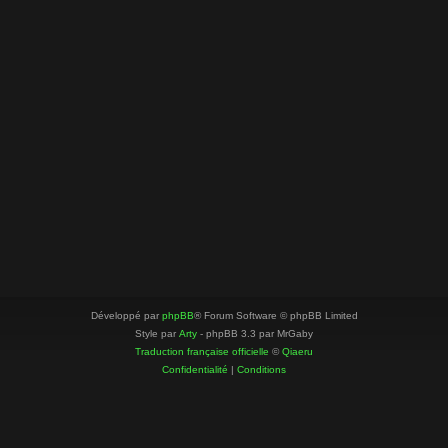
Développé par
phpBB
® Forum Software © phpBB Limited
Style par
Arty
- phpBB 3.3 par MrGaby
Traduction française officielle
©
Qiaeru
Confidentialité
|
Conditions