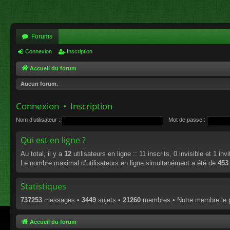
Forums
Connexion
Inscription
Accueil du forum
Aucun forum.
Connexion
•
Inscription
Nom d’utilisateur :
Mot de passe :
Qui est en ligne ?
Au total, il y a
12
utilisateurs en ligne :: 11 inscrits, 0 invisible et 1 i
Le nombre maximal d’utilisateurs en ligne simultanément a été de
453
Statistiques
737253
messages •
3449
sujets •
21260
membres • Notre membre le p
Accueil du forum