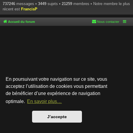
737246
messages •
3449
sujets •
21259
membres • Notre membre le plus
récent est
FrancisP
Accueil du forum
Nous contacter
En poursuivant votre navigation sur ce site, vous
acceptez l’utilisation de cookies vous permettant
de bénéficier d’une expérience de navigation
Développé par
phpBB
® Forum Software © phpBB Limited
Style par
Arty
- phpBB 3.3 par MrGaby
optimale.
En savoir plus…
Traduction française officielle
©
Qiaeru
Confidentialité
|
Conditions
J’accepte