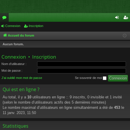
or
Connexion
Inscription
on
ns
u
ne
cri
Accueil du forum
m
xi
pti
Aucun forum.
s
on
on
Connexion
•
Inscription
Nom d’utilisateur :
Mot de passe :
J’ai oublié mon mot de passe
Se souvenir de moi
Qui est en ligne ?
Au total, il y a
10
utilisateurs en ligne :: 9 inscrits, 0 invisible et 1 invité
(selon le nombre d’utilisateurs actifs des 5 dernières minutes)
Le nombre maximal d’utilisateurs en ligne simultanément a été de
453
le
11 janv. 2023, 11:50
Statistiques