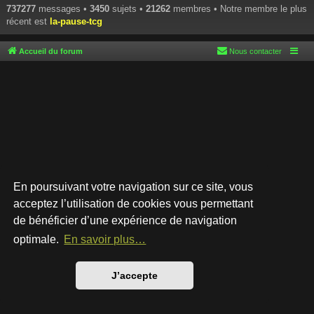
737277
messages •
3450
sujets •
21262
membres • Notre membre le plus
récent est
la-pause-tcg
Accueil du forum
Nous contacter
En poursuivant votre navigation sur ce site, vous
acceptez l’utilisation de cookies vous permettant
de bénéficier d’une expérience de navigation
Développé par
phpBB
® Forum Software © phpBB Limited
Style par
Arty
- phpBB 3.3 par MrGaby
optimale.
En savoir plus…
Traduction française officielle
©
Qiaeru
Confidentialité
|
Conditions
J’accepte