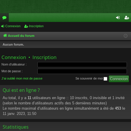
or
Connexion
Inscription
on
ns
u
ne
cri
Accueil du forum
m
xi
pti
Aucun forum.
s
on
on
Connexion
•
Inscription
Nom d’utilisateur :
Mot de passe :
J’ai oublié mon mot de passe
Se souvenir de moi
Qui est en ligne ?
Au total, il y a
11
utilisateurs en ligne :: 10 inscrits, 0 invisible et 1 invité
(selon le nombre d’utilisateurs actifs des 5 dernières minutes)
Le nombre maximal d’utilisateurs en ligne simultanément a été de
453
le
11 janv. 2023, 11:50
Statistiques