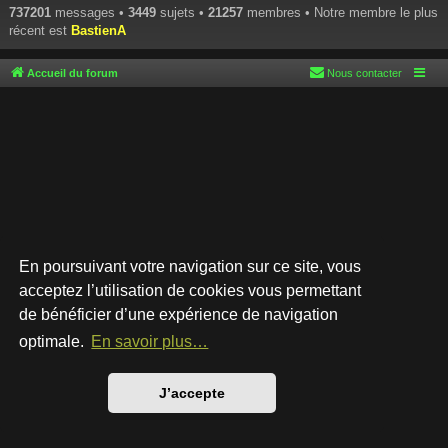
737201
messages •
3449
sujets •
21257
membres • Notre membre le plus
récent est
BastienA
Accueil du forum
Nous contacter
En poursuivant votre navigation sur ce site, vous
acceptez l’utilisation de cookies vous permettant
de bénéficier d’une expérience de navigation
Développé par
phpBB
® Forum Software © phpBB Limited
Style par
Arty
- phpBB 3.3 par MrGaby
optimale.
En savoir plus…
Traduction française officielle
©
Qiaeru
Confidentialité
|
Conditions
J’accepte