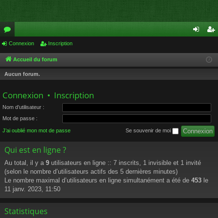
or
Connexion
Inscription
on
ns
u
ne
cri
Accueil du forum
m
xi
pti
Aucun forum.
s
on
on
Connexion
•
Inscription
Nom d’utilisateur :
Mot de passe :
J’ai oublié mon mot de passe
Se souvenir de moi
Qui est en ligne ?
Au total, il y a
9
utilisateurs en ligne :: 7 inscrits, 1 invisible et 1 invité
(selon le nombre d’utilisateurs actifs des 5 dernières minutes)
Le nombre maximal d’utilisateurs en ligne simultanément a été de
453
le
11 janv. 2023, 11:50
Statistiques