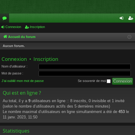
or
Connexion
Inscription
on
ns
u
ne
cri
Accueil du forum
m
xi
pti
Aucun forum.
s
on
on
Connexion
•
Inscription
Nom d’utilisateur :
Mot de passe :
J’ai oublié mon mot de passe
Se souvenir de moi
Qui est en ligne ?
Au total, il y a
9
utilisateurs en ligne :: 8 inscrits, 0 invisible et 1 invité
(selon le nombre d’utilisateurs actifs des 5 dernières minutes)
Le nombre maximal d’utilisateurs en ligne simultanément a été de
453
le
11 janv. 2023, 11:50
Statistiques