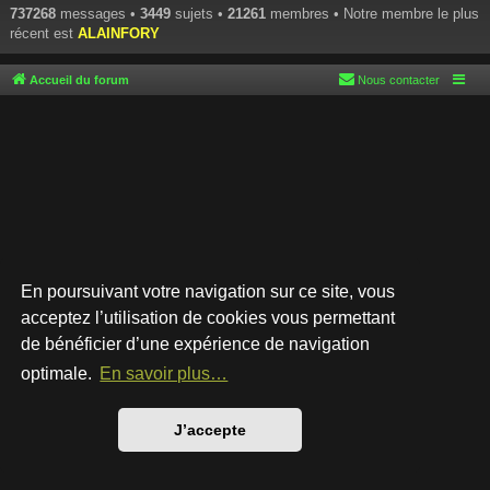
737268
messages •
3449
sujets •
21261
membres • Notre membre le plus
récent est
ALAINFORY
Accueil du forum
Nous contacter
En poursuivant votre navigation sur ce site, vous
acceptez l’utilisation de cookies vous permettant
de bénéficier d’une expérience de navigation
Développé par
phpBB
® Forum Software © phpBB Limited
Style par
Arty
- phpBB 3.3 par MrGaby
optimale.
En savoir plus…
Traduction française officielle
©
Qiaeru
Confidentialité
|
Conditions
J’accepte