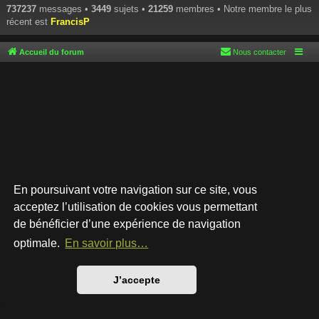
737237
messages •
3449
sujets •
21259
membres • Notre membre le plus
récent est
FrancisP
Accueil du forum
Nous contacter
En poursuivant votre navigation sur ce site, vous
acceptez l’utilisation de cookies vous permettant
de bénéficier d’une expérience de navigation
Développé par
phpBB
® Forum Software © phpBB Limited
Style par
Arty
- phpBB 3.3 par MrGaby
optimale.
En savoir plus…
Traduction française officielle
©
Qiaeru
Confidentialité
|
Conditions
J’accepte