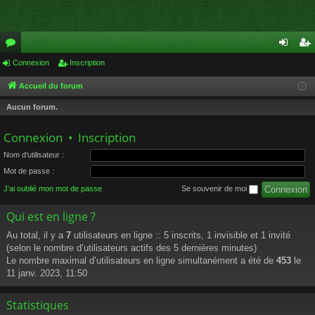
or
Connexion
Inscription
on
ns
u
ne
cri
Accueil du forum
m
xi
pti
Aucun forum.
s
on
on
Connexion
•
Inscription
Nom d’utilisateur :
Mot de passe :
J’ai oublié mon mot de passe
Se souvenir de moi
Qui est en ligne ?
Au total, il y a
7
utilisateurs en ligne :: 5 inscrits, 1 invisible et 1 invité
(selon le nombre d’utilisateurs actifs des 5 dernières minutes)
Le nombre maximal d’utilisateurs en ligne simultanément a été de
453
le
11 janv. 2023, 11:50
Statistiques